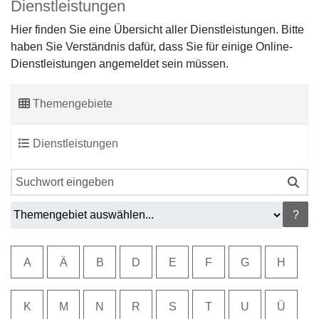
Dienstleistungen
Hier finden Sie eine Übersicht aller Dienstleistungen. Bitte
haben Sie Verständnis dafür, dass Sie für einige Online-
Dienstleistungen angemeldet sein müssen.
Themengebiete
Dienstleistungen
?
A
Ä
B
D
E
F
G
H
K
M
N
R
S
T
U
Ü