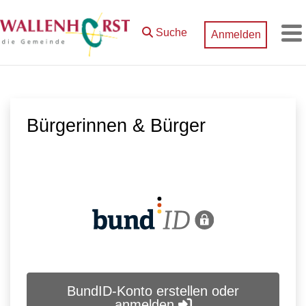
Zum Hauptinhalt springen
Suche
Anmelden
M
Bürgerinnen & Bürger
BundID-Konto erstellen oder
anmelden