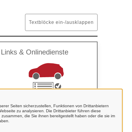
Textblöcke ein-/ausklappen
Links & Onlinedienste
erer Seiten sicherzustellen, Funktionen von Drittanbietern
ebseite zu analysieren. Die Drittanbieter führen diese
zum Online-Portal iKFZ
 zusammen, die Sie ihnen bereitgestellt haben oder die sie im
aben.