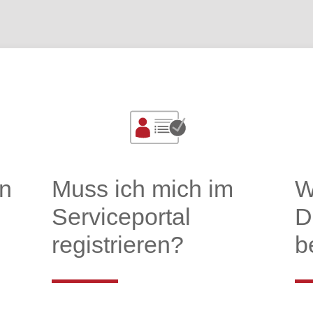
l
n
Muss ich mich im
W
Serviceportal
D
registrieren?
b