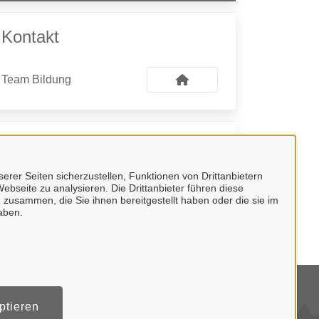
Kontakt
Team Bildung
Kontaktpersonen
erer Seiten sicherzustellen, Funktionen von Drittanbietern
Stellvertretende
ebseite zu analysieren. Die Drittanbieter führen diese
Fachbereichsleitung
 zusammen, die Sie ihnen bereitgestellt haben oder die sie im
aben.
Annette Birnbrich
tenschutzerklärung
ptieren