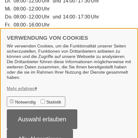
Di.
08:00
-
12:00
Uhr
und
14:00
-
17:30
Uhr
Mi.
08:00
-
12:00
Uhr
Do.
08:00
-
12:00
Uhr
und
14:00
-
17:30
Uhr
Fr.
08:00
-
16:00
Uhr
Dienstleistungen
VERWENDUNG VON COOKIES
Wir verwenden Cookies, um die Funktionalität unserer Seiten
sicherzustellen, Funktionen von Drittanbietern anbieten zu
Alle zugeordneten Einrichtungen
können und die Zugriffe auf unsere Webseite zu analysieren.
Die Drittanbieter führen diese Informationen möglicherweise mit
weiteren Daten zusammen, die Sie ihnen bereitgestellt haben
oder die sie im Rahmen Ihrer Nutzung der Dienste gesammelt
haben.
Gemeinde Wallenhorst
Mehr erfahren
Notwendig
Statistik
Alle Rechte vorbehalten
Auswahl erlauben
Datenschutzerklärung
Impressum