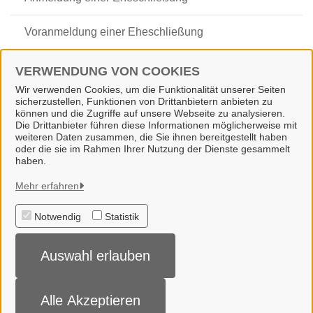
Voranmeldung einer Eheschließung
Urkunden aus dem Eheregister
VERWENDUNG VON COOKIES
Wir verwenden Cookies, um die Funktionalität unserer Seiten
Urkunden aus dem Lebenspartnerschaftsregister
sicherzustellen, Funktionen von Drittanbietern anbieten zu
können und die Zugriffe auf unsere Webseite zu analysieren.
Die Drittanbieter führen diese Informationen möglicherweise mit
weiteren Daten zusammen, die Sie ihnen bereitgestellt haben
oder die sie im Rahmen Ihrer Nutzung der Dienste gesammelt
haben.
Gemeinde Wallenhorst
Mehr erfahren
Notwendig
Statistik
Alle Rechte vorbehalten
Auswahl erlauben
Datenschutzerklärung
Impressum
Alle Akzeptieren