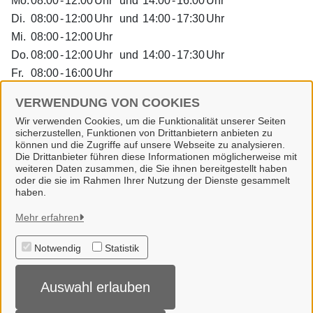
Mo.
08:00
-
12:00
Uhr
und
14:00
-
16:00
Uhr
Di.
08:00
-
12:00
Uhr
und
14:00
-
17:30
Uhr
Mi.
08:00
-
12:00
Uhr
Do.
08:00
-
12:00
Uhr
und
14:00
-
17:30
Uhr
Fr.
08:00
-
16:00
Uhr
Dienstleistungen
VERWENDUNG VON COOKIES
Wir verwenden Cookies, um die Funktionalität unserer Seiten
sicherzustellen, Funktionen von Drittanbietern anbieten zu
Alle zugeordneten Einrichtungen
können und die Zugriffe auf unsere Webseite zu analysieren.
Die Drittanbieter führen diese Informationen möglicherweise mit
weiteren Daten zusammen, die Sie ihnen bereitgestellt haben
oder die sie im Rahmen Ihrer Nutzung der Dienste gesammelt
haben.
Gemeinde Wallenhorst
Mehr erfahren
Notwendig
Statistik
Alle Rechte vorbehalten
Auswahl erlauben
Datenschutzerklärung