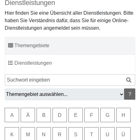
Dienstleistungen
Hier finden Sie eine Übersicht aller Dienstleistungen. Bitte
haben Sie Verständnis dafür, dass Sie für einige Online-
Dienstleistungen angemeldet sein müssen.
Themengebiete
Dienstleistungen
?
A
Ä
B
D
E
F
G
H
K
M
N
R
S
T
U
Ü