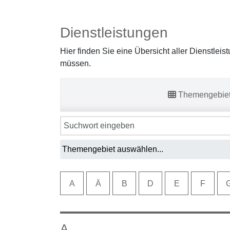
Dienstleistungen
Hier finden Sie eine Übersicht aller Dienstlei
müssen.
Themengebie
A
Ä
B
D
E
F
A