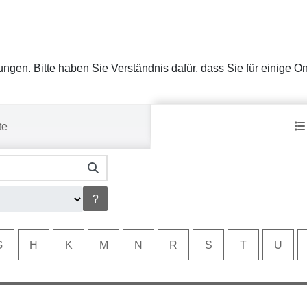
stungen. Bitte haben Sie Verständnis dafür, dass Sie für einige 
te
?
G
H
K
M
N
R
S
T
U